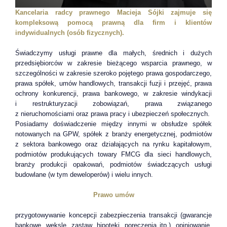
Kancelaria radcy prawnego Macieja Sójki zajmuje się
kompleksową pomocą prawną dla
firm i klientów
indywidualnych (osób fizycznych).
Świadczymy usługi prawne dla małych, średnich i dużych
przedsiębiorców w zakresie bieżącego wsparcia prawnego, w
szczególności w zakresie szeroko pojętego prawa gospodarczego,
prawa spółek, umów handlowych, transakcji fuzji i przejęć, prawa
ochrony konkurencji, prawa bankowego, w zakresie windykacji
i restrukturyzacji zobowiązań, prawa związanego
z nieruchomościami oraz prawa pracy i ubezpieczeń społecznych.
Posiadamy doświadczenie między innymi w obsłudze spółek
notowanych na GPW, spółek z branży energetycznej, podmiotów
z sektora bankowego oraz działających na rynku kapitałowym,
podmiotów produkujących towary FMCG dla sieci handlowych,
branży produkcji opakowań, podmiotów świadczących usługi
budowlane (w tym deweloperów) i wielu innych.
Prawo umów
przygotowywanie koncepcji zabezpieczenia transakcji (gwarancje
bankowe, weksle, zastaw, hipoteki, poręczenia itp.), opiniowanie,